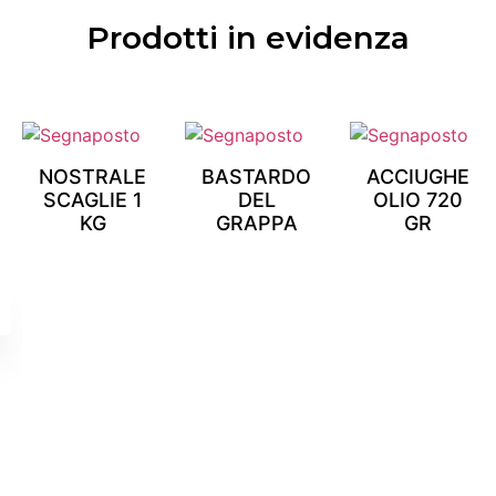
Prodotti in evidenza
IL TUO PUNTO DI
RIFERIMENTO
AFFIDABILE PER
LA
NOSTRALE
BASTARDO
ACCIUGHE
DISTRIBUZIONE DI
SCAGLIE 1
DEL
OLIO 720
PRODOTTI
KG
GRAPPA
GR
ALIMENTARI
Scopri di più