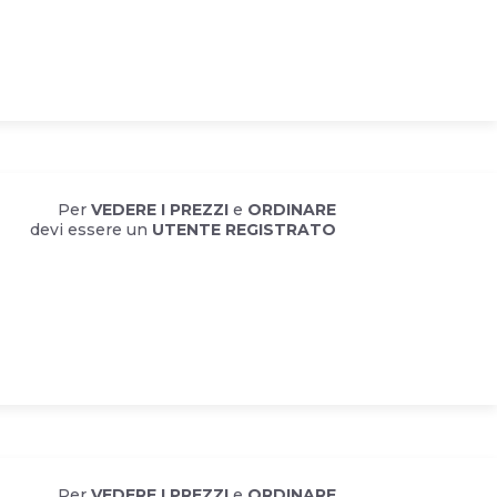
Per
VEDERE I PREZZI
e
ORDINARE
devi essere un
UTENTE REGISTRATO
Per
VEDERE I PREZZI
e
ORDINARE