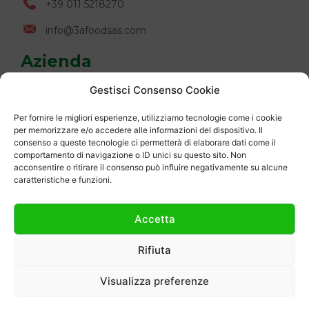
+39 011 5218270
info@3afoodsas.com
Azienda
Chi siamo e contatti
Gestisci Consenso Cookie
Elenco prodotti
Per fornire le migliori esperienze, utilizziamo tecnologie come i cookie
Info utili
per memorizzare e/o accedere alle informazioni del dispositivo. Il
consenso a queste tecnologie ci permetterà di elaborare dati come il
Accedi / Registrati
comportamento di navigazione o ID unici su questo sito. Non
Cookie Policy
acconsentire o ritirare il consenso può influire negativamente su alcune
caratteristiche e funzioni.
Info Privacy
Accetta
Rifiuta
3A FOOD S.a.s Via Saluzzo 20/I-L 10041 – Carignano (TO)
– P.Iva 11194600018
Visualizza preferenze
Privacy Policy
|
Cookie Policy
|
Web Site