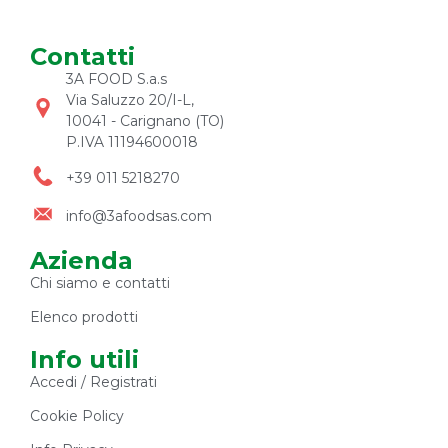
Contatti
3A FOOD S.a.s
Via Saluzzo 20/I-L,
10041 - Carignano (TO)
P.IVA 11194600018
+39 011 5218270
info@3afoodsas.com
Azienda
Chi siamo e contatti
Elenco prodotti
Info utili
Accedi / Registrati
Cookie Policy