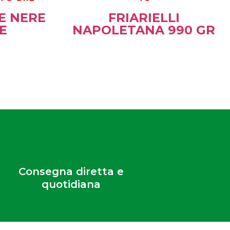
E NERE
FRIARIELLI
E
NAPOLETANA 990 GR
Consegna diretta e
quotidiana