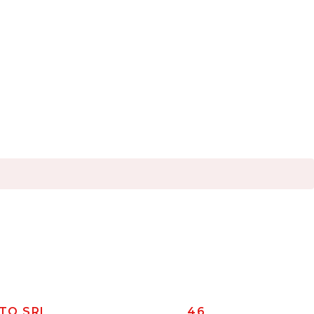
TO SRL
46