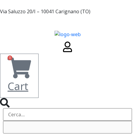
Vai
al
Via Saluzzo 20/I – 10041 Carignano (TO)
contenuto
+39 011 5218270
0
Cart