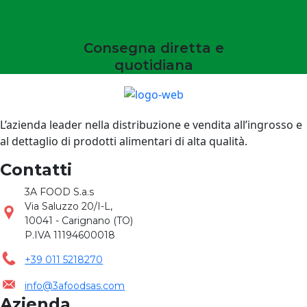
Consegna diretta e
quotidiana
L’azienda leader nella distribuzione e vendita all’ingrosso e
al dettaglio di prodotti alimentari di alta qualità.
Contatti
3A FOOD S.a.s
Via Saluzzo 20/I-L,
10041 - Carignano (TO)
P.IVA 11194600018
+39 011 5218270
info@3afoodsas.com
Azienda