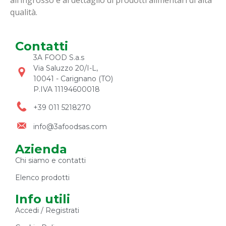
qualità.
Contatti
3A FOOD S.a.s
Via Saluzzo 20/I-L,
10041 - Carignano (TO)
P.IVA 11194600018
+39 011 5218270
info@3afoodsas.com
Azienda
Chi siamo e contatti
Elenco prodotti
Info utili
Accedi / Registrati