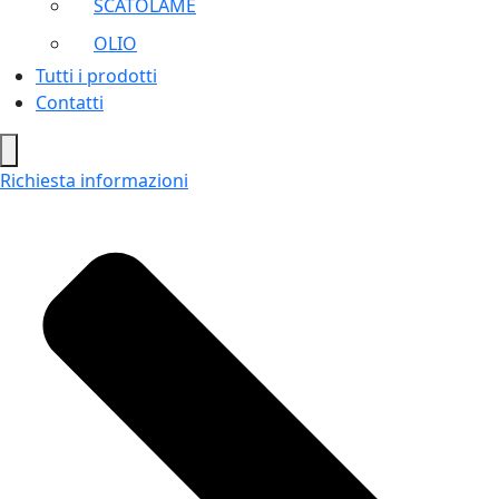
SCATOLAME
OLIO
Tutti i prodotti
Contatti
Hamburger
Toggle
Richiesta informazioni
Menu