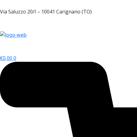
Vai
al
Via Saluzzo 20/I – 10041 Carignano (TO)
contenuto
+39 011 5218270
€
0,00
0