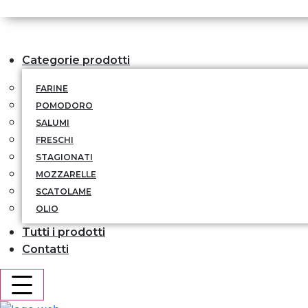
+39 011 5218270
Categorie prodotti
FARINE
POMODORO
SALUMI
FRESCHI
STAGIONATI
MOZZARELLE
SCATOLAME
OLIO
Tutti i prodotti
Contatti
Hamburger Toggle Menu