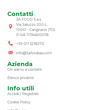
Contatti
3A FOOD S.a.s
Via Saluzzo 20/I-L,
10041 - Carignano (TO)
P.IVA 11194600018
+39 011 5218270
info@3afoodsas.com
Azienda
Chi siamo e contatti
Elenco prodotti
Info utili
Accedi / Registrati
Cookie Policy