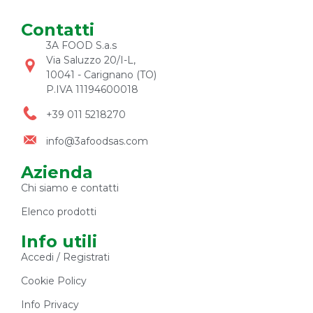
Contatti
3A FOOD S.a.s
Via Saluzzo 20/I-L,
10041 - Carignano (TO)
P.IVA 11194600018
+39 011 5218270
info@3afoodsas.com
Azienda
Chi siamo e contatti
Elenco prodotti
Info utili
Accedi / Registrati
Cookie Policy
Info Privacy