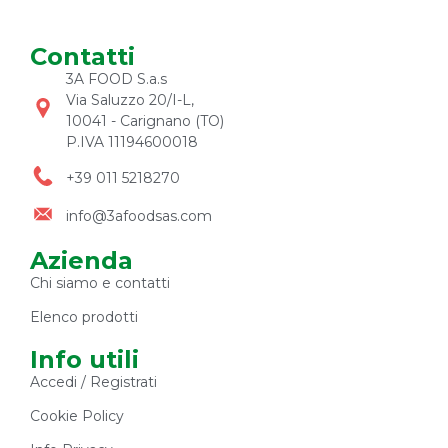
Contatti
3A FOOD S.a.s
Via Saluzzo 20/I-L,
10041 - Carignano (TO)
P.IVA 11194600018
+39 011 5218270
info@3afoodsas.com
Azienda
Chi siamo e contatti
Elenco prodotti
Info utili
Accedi / Registrati
Cookie Policy