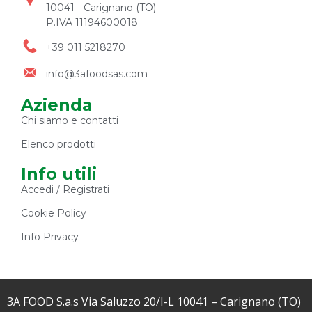
10041 - Carignano (TO)
P.IVA 11194600018
+39 011 5218270
info@3afoodsas.com
Azienda
Chi siamo e contatti
Elenco prodotti
Info utili
Accedi / Registrati
Cookie Policy
Info Privacy
3A FOOD S.a.s Via Saluzzo 20/I-L 10041 – Carignano (TO)